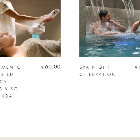
60.00
TAMENTO
SPA NIGHT
€
€
SS ED
CELEBRATION
ICA
IA VISO
ONDA