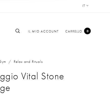
IT
0
IL MIO ACCOUNT
CARRELLO
Gym
/
Relax and Rituals
gio Vital Stone
ge