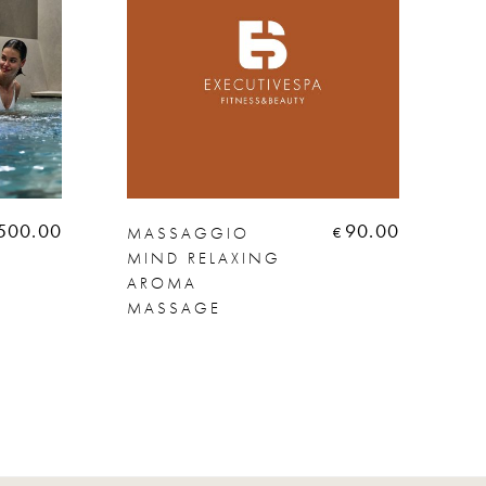
500.00
90.00
MASSAGGIO
T
€
MIND RELAXING
E
AROMA
ES
MASSAGE
M