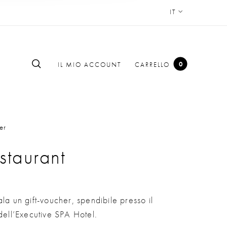
IT
0
IL MIO ACCOUNT
CARRELLO
er
staurant
la un gift-voucher, spendibile presso il
 dell’Executive SPA Hotel.