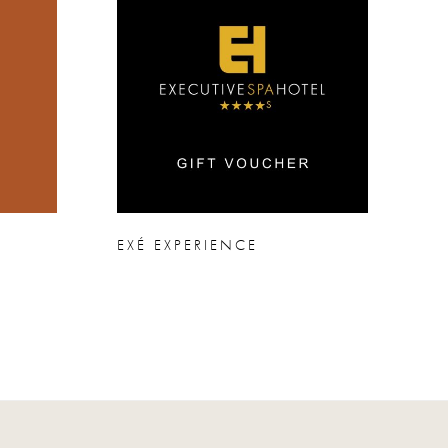
EXÉ EXPERIENCE
E
A
B