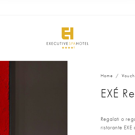
Home
/
Vouch
EXÉ Re
Regalati o rega
ristorante EXE