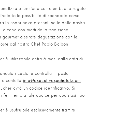
rsonalizzato funziona come un buono regalo
tinatario la possibilità di spenderlo come
ra le esperienze presenti nella della nostra
zi o cene con piatti della tradizione
a gourmet o serate degustazione con le
poste dal nostro Chef Paolo Balboni.
her è utilizzabile entro 6 mesi dalla data di
ancata ricezione controlla in posta
a o contatta
info@executivespahotel.com
ucher avrà un codice identificativo. Si
 riferimento a tale codice per qualsiasi tipo
her è usufruibile esclusivamente tramite