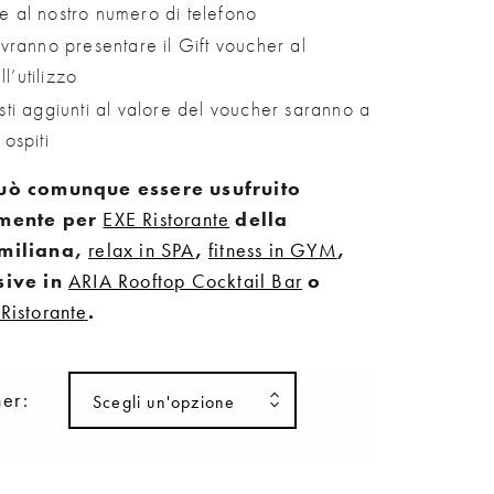
e al nostro numero di telefono
ovranno presentare il Gift voucher al
’utilizzo
sti aggiunti al valore del voucher saranno a
 ospiti
può comunque essere usufruito
emente per
EXE Ristorante
della
Emiliana,
relax in SPA
,
fitness in GYM
,
sive in
ARIA Rooftop Cocktail Bar
o
Ristorante
.
her
Scegli un'opzione