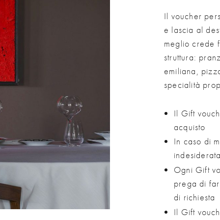
Il voucher pe
e lascia al des
meglio crede f
struttura: pran
emiliana, pizz
specialità pro
Il Gift vouc
acquisto
In caso di m
indesiderat
Ogni Gift vo
prega di far
di richiesta
Il Gift vouc