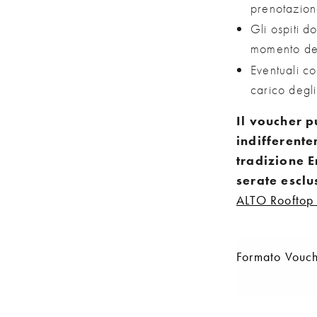
prenotazion
Gli ospiti d
momento dell
Eventuali co
carico degli
Il voucher 
indifferent
tradizione 
serate esclu
ALTO Rooftop 
Formato Vouc