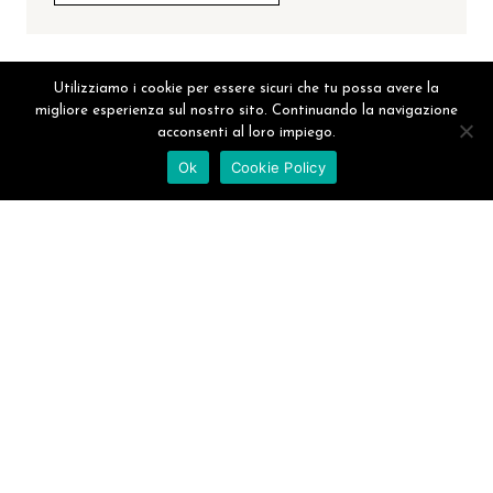
AGGIUNGI AL CARRELLO
Utilizziamo i cookie per essere sicuri che tu possa avere la
migliore esperienza sul nostro sito. Continuando la navigazione
acconsenti al loro impiego.
Ok
Cookie Policy
VUOI REGALARE
UN'ESPERIENZA DI
BENESSERE PRESSO
IL NOSTRO HOTEL?
ACQUISTA UNO DEI NOSTRI GIFT
VOUCHER